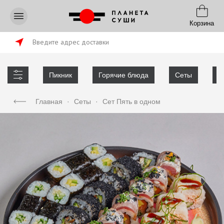
Корзина
Введите адрес доставки
Пикник
Горячие блюда
Сеты
Р
Главная
·
Сеты
·
Сет Пять в одном